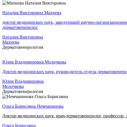
Наталия Викторовна Махнева
доктор медицинских наук, заведующий научно-организационны
дерматовенеролог.
Наталия Викторовна
Махнева
Дерматовенерология
Юлия Владимировна Молочкова
Доктор медицинских наук, руководитель отдела дерматовен
Юлия Владимировна
Молочкова
Дерматовенерология
Ольга Борисовна Немчанинова
Доктор медицинских наук, врач-дерматовенеролог, профессор,
Ольга Борисовна