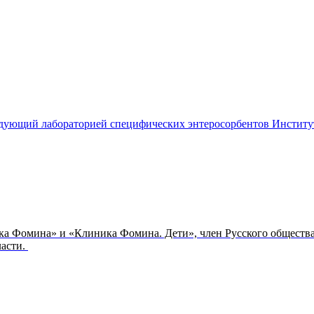
ведующий лабораторией специфических энтеросорбентов Инстит
ка Фомина» и «Клиника Фомина. Дети», член Русского обществ
ласти.