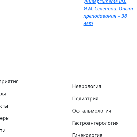
университете им.
И.М. Сеченова. Опыт
преподавания – 38
лет
приятия
Неврология
ры
Педиатрия
кты
Офтальмология
неры
Гастроэнтерология
ти
Гинекология