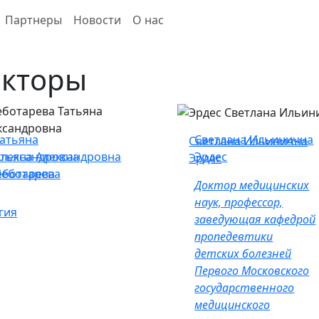
Партнеры
Новости
О нас
кторы
атьяна
Светлана Ильинична
Светлана Ильинична
атьяна Александровна
Александровна
Эрдес
Эрдес
еботарева
Чеботарева
Доктор медицинских
наук, профессор,
гия
заведующая кафедрой
пропедевтики
детских болезней
Первого Московского
государственного
медицинского